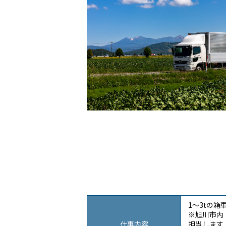
1～3tの
※旭川市内
仕事内容
担当します