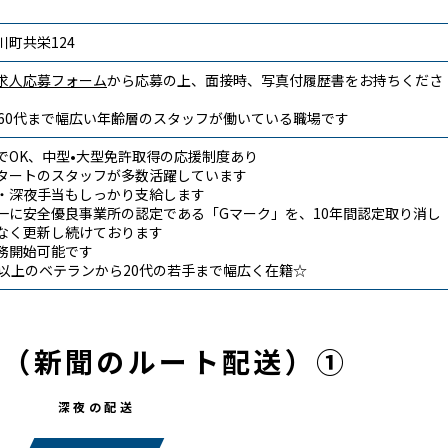
町共栄124
求人応募フォーム
から応募の上、面接時、写真付履歴書をお持ちくださ
～60代まで幅広い年齢層のスタッフが働いている職場です
でOK、中型•大型免許取得の応援制度あり
タートのスタッフが多数活躍しています
・深夜手当もしっかり支給します
一に安全優良事業所の認定である「Gマーク」を、10年間認定取り消し
なく更新し続けております
務開始可能です
年以上のベテランから20代の若手まで幅広く在籍☆
れ（新聞のルート配送）①
深夜の配送