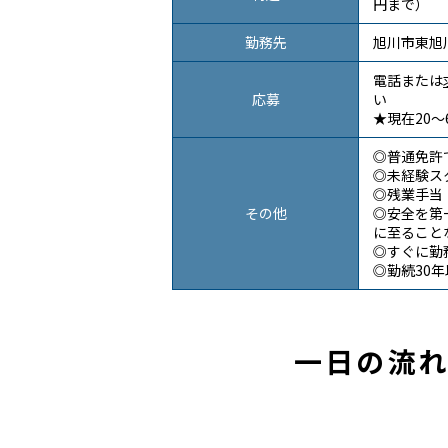
円まで）
勤務先
旭川市東旭川
電話または
応募
い
★現在20
◎普通免許
◎未経験ス
◎残業手当
その他
◎安全を第
に至ること
◎すぐに勤
◎勤続30
一日の流