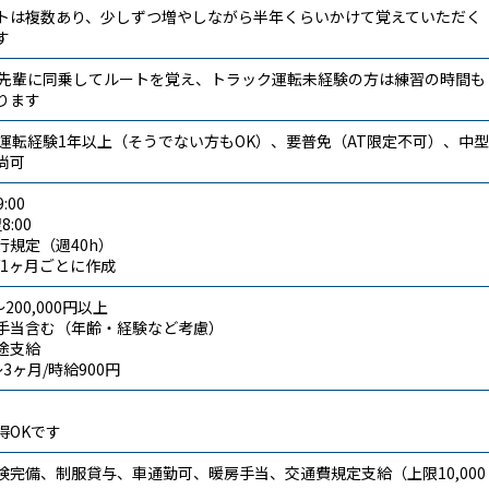
トは複数あり、少しずつ増やしながら半年くらいかけて覚えていただく
す
は先輩に同乗してルートを覚え、トラック運転未経験の方は練習の時間も
ります
、運転経験1年以上（そうでない方もOK）、要普免（AT限定不可）、中型
尚可
:00
8:00
行規定（週40h）
/1ヶ月ごとに作成
～200,000円以上
手当含む（年齢・経験など考慮）
途支給
3ヶ月/時給900円
得OKです
険完備、制服貸与、車通勤可、暖房手当、交通費規定支給（上限10,000