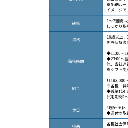
※配送ルー
イメージで
1～2週間
研修
しっかり取
18歳以上
資格
免許保持者
◆11:00～19
◆23:00～翌
勤務時間
他、当社運
※シフト制
月183,000
※各種一律
給与
◆残業代別
試用期間1～
4週5～6休
休日
◆連休の取
各種社会保
待遇