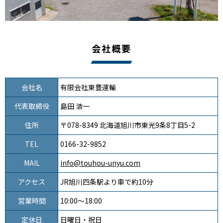
会社概要
会社名
有限会社東豊運輸
代表取締役
島田 浩一
住所
〒078-8349 北海道旭川市東光9条8丁目5-2
TEL
0166-32-9852
MAIL
info@touhou-unyu.com
アクセス
JR旭川四条駅より車で約10分
営業時間
10:00～18:00
定休日
日曜日・祝日